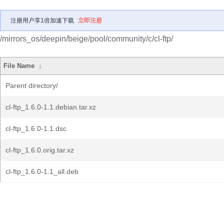
注册用户享1倍加速下载
立即注册
/mirrors_os/deepin/beige/pool/community/c/cl-ftp/
File Name
↓
Parent directory/
cl-ftp_1.6.0-1.1.debian.tar.xz
cl-ftp_1.6.0-1.1.dsc
cl-ftp_1.6.0.orig.tar.xz
cl-ftp_1.6.0-1.1_all.deb