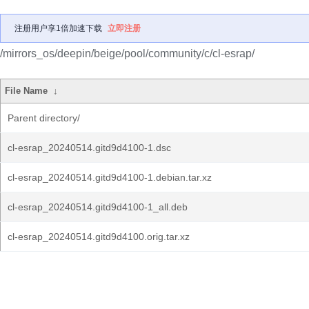
注册用户享1倍加速下载
立即注册
/mirrors_os/deepin/beige/pool/community/c/cl-esrap/
File Name
↓
Parent directory/
cl-esrap_20240514.gitd9d4100-1.dsc
cl-esrap_20240514.gitd9d4100-1.debian.tar.xz
cl-esrap_20240514.gitd9d4100-1_all.deb
cl-esrap_20240514.gitd9d4100.orig.tar.xz