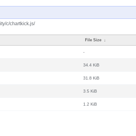
y/c/chartkick.js/
File Size
↓
-
34.4 KiB
31.8 KiB
3.5 KiB
1.2 KiB