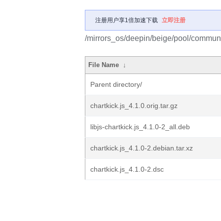
注册用户享1倍加速下载
立即注册
/mirrors_os/deepin/beige/pool/communit
File Name
↓
Parent directory/
chartkick.js_4.1.0.orig.tar.gz
libjs-chartkick.js_4.1.0-2_all.deb
chartkick.js_4.1.0-2.debian.tar.xz
chartkick.js_4.1.0-2.dsc