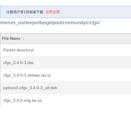
注册用户享1倍加速下载
立即注册
/mirrors_os/deepin/beige/pool/community/c/cfgv/
File Name
↓
Parent directory/
cfgv_3.4.0-3.dsc
cfgv_3.4.0-3.debian.tar.xz
python3-cfgv_3.4.0-3_all.deb
cfgv_3.4.0.orig.tar.xz