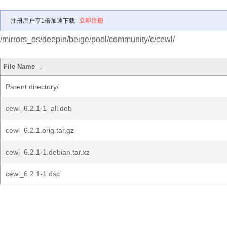
注册用户享1倍加速下载
立即注册
/mirrors_os/deepin/beige/pool/community/c/cewl/
File Name
↓
Parent directory/
cewl_6.2.1-1_all.deb
cewl_6.2.1.orig.tar.gz
cewl_6.2.1-1.debian.tar.xz
cewl_6.2.1-1.dsc