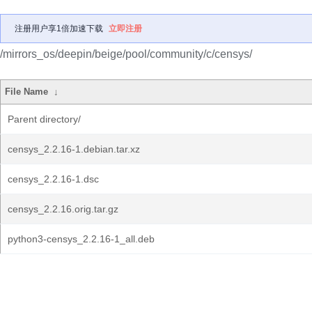
注册用户享1倍加速下载
立即注册
/mirrors_os/deepin/beige/pool/community/c/censys/
File Name
↓
Parent directory/
censys_2.2.16-1.debian.tar.xz
censys_2.2.16-1.dsc
censys_2.2.16.orig.tar.gz
python3-censys_2.2.16-1_all.deb