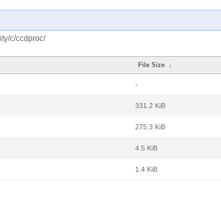
ty/c/ccdproc/
File Size
↓
-
331.2 KiB
275.3 KiB
4.5 KiB
1.4 KiB