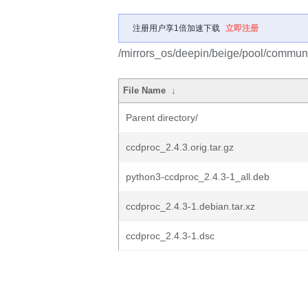
注册用户享1倍加速下载
立即注册
/mirrors_os/deepin/beige/pool/communi
File Name
↓
Parent directory/
ccdproc_2.4.3.orig.tar.gz
python3-ccdproc_2.4.3-1_all.deb
ccdproc_2.4.3-1.debian.tar.xz
ccdproc_2.4.3-1.dsc