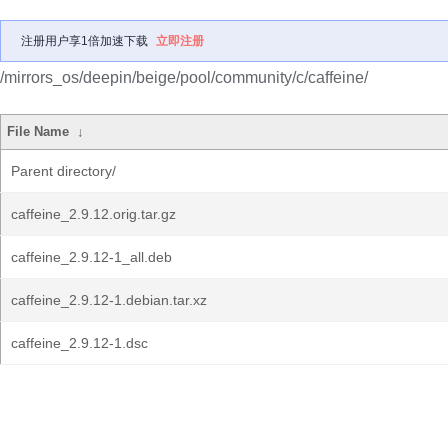
注册用户享1倍加速下载
立即注册
/mirrors_os/deepin/beige/pool/community/c/caffeine/
File Name
↓
Parent directory/
caffeine_2.9.12.orig.tar.gz
caffeine_2.9.12-1_all.deb
caffeine_2.9.12-1.debian.tar.xz
caffeine_2.9.12-1.dsc