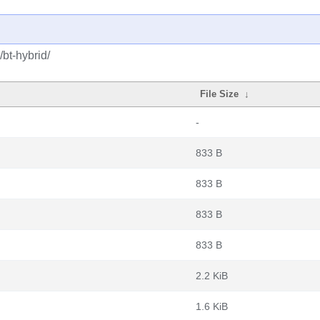
bt-hybrid/
File Size
↓
-
833 B
833 B
833 B
833 B
2.2 KiB
1.6 KiB