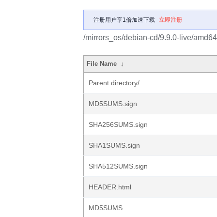
注册用户享1倍加速下载
立即注册
/mirrors_os/debian-cd/9.9.0-live/amd64/
File Name
↓
Parent directory/
MD5SUMS.sign
SHA256SUMS.sign
SHA1SUMS.sign
SHA512SUMS.sign
HEADER.html
MD5SUMS