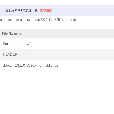
注册用户享1倍加速下载
立即注册
/mirrors_os/debian-cd/13.1.0/s390x/list-cd/
File Name
↓
Parent directory/
HEADER.html
debian-13.1.0-s390x-netinst.list.gz