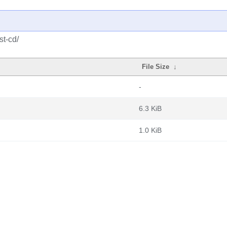
st-cd/
File Size
↓
-
6.3 KiB
1.0 KiB