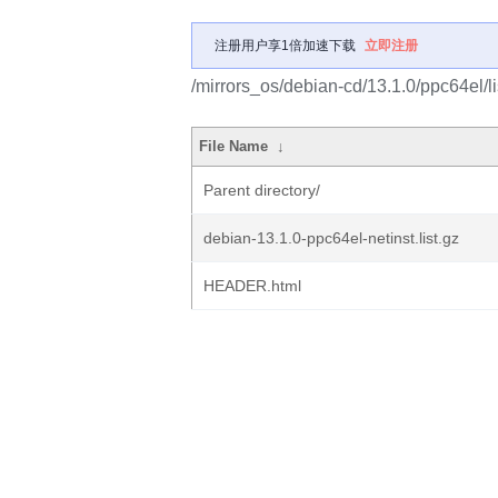
注册用户享1倍加速下载
立即注册
/mirrors_os/debian-cd/13.1.0/ppc64el/li
File Name
↓
Parent directory/
debian-13.1.0-ppc64el-netinst.list.gz
HEADER.html