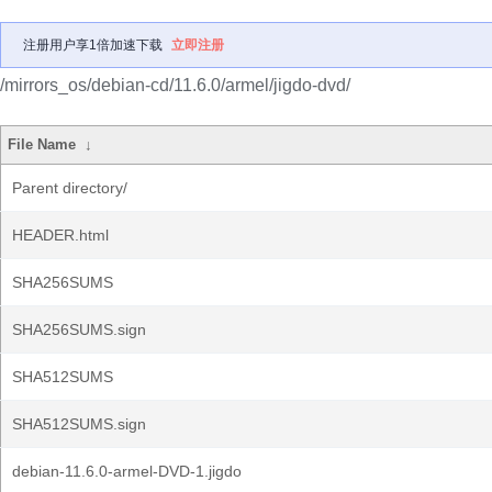
注册用户享1倍加速下载
立即注册
/mirrors_os/debian-cd/11.6.0/armel/jigdo-dvd/
File Name
↓
Parent directory/
HEADER.html
SHA256SUMS
SHA256SUMS.sign
SHA512SUMS
SHA512SUMS.sign
debian-11.6.0-armel-DVD-1.jigdo