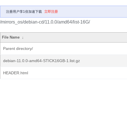
注册用户享1倍加速下载
立即注册
/mirrors_os/debian-cd/11.0.0/amd64/list-16G/
File Name
↓
Parent directory/
debian-11.0.0-amd64-STICK16GB-1.list.gz
HEADER.html