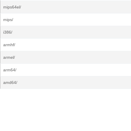
mips64el/
mips/
i386/
armhf/
armel/
arm64/
amd64/