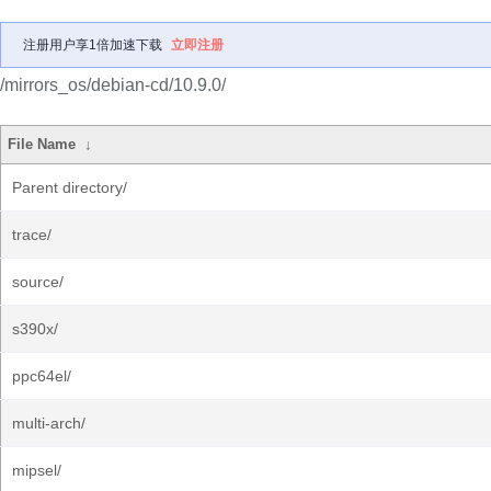
注册用户享1倍加速下载
立即注册
/mirrors_os/debian-cd/10.9.0/
File Name
↓
Parent directory/
trace/
source/
s390x/
ppc64el/
multi-arch/
mipsel/