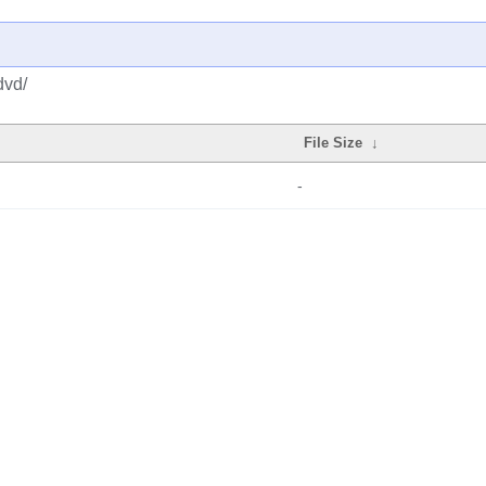
dvd/
File Size
↓
-