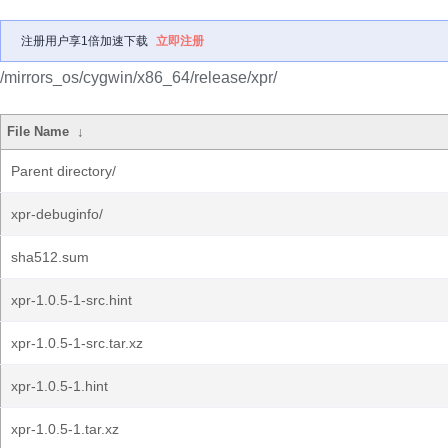
注册用户享1倍加速下载
立即注册
/mirrors_os/cygwin/x86_64/release/xpr/
File Name
↓
Parent directory/
xpr-debuginfo/
sha512.sum
xpr-1.0.5-1-src.hint
xpr-1.0.5-1-src.tar.xz
xpr-1.0.5-1.hint
xpr-1.0.5-1.tar.xz