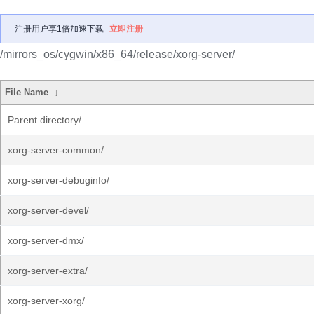
注册用户享1倍加速下载
立即注册
/mirrors_os/cygwin/x86_64/release/xorg-server/
File Name
↓
Parent directory/
xorg-server-common/
xorg-server-debuginfo/
xorg-server-devel/
xorg-server-dmx/
xorg-server-extra/
xorg-server-xorg/