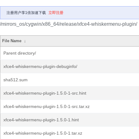
注册用户享1倍加速下载
立即注册
/mirrors_os/cygwin/x86_64/release/xfce4-whiskermenu-plugin/
File Name
↓
Parent directory/
xfce4-whiskermenu-plugin-debuginfo/
sha512.sum
xfce4-whiskermenu-plugin-1.5.0-1-src.hint
xfce4-whiskermenu-plugin-1.5.0-1-src.tar.xz
xfce4-whiskermenu-plugin-1.5.0-1.hint
xfce4-whiskermenu-plugin-1.5.0-1.tar.xz