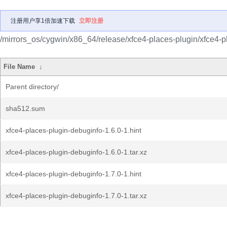
注册用户享1倍加速下载
立即注册
/mirrors_os/cygwin/x86_64/release/xfce4-places-plugin/xfce4-p
File Name
↓
Parent directory/
sha512.sum
xfce4-places-plugin-debuginfo-1.6.0-1.hint
xfce4-places-plugin-debuginfo-1.6.0-1.tar.xz
xfce4-places-plugin-debuginfo-1.7.0-1.hint
xfce4-places-plugin-debuginfo-1.7.0-1.tar.xz