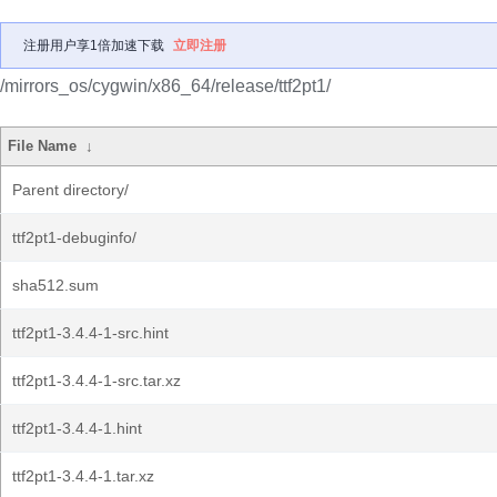
注册用户享1倍加速下载
立即注册
/mirrors_os/cygwin/x86_64/release/ttf2pt1/
File Name
↓
Parent directory/
ttf2pt1-debuginfo/
sha512.sum
ttf2pt1-3.4.4-1-src.hint
ttf2pt1-3.4.4-1-src.tar.xz
ttf2pt1-3.4.4-1.hint
ttf2pt1-3.4.4-1.tar.xz