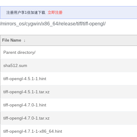
注册用户享1倍加速下载
立即注册
/mirrors_os/cygwin/x86_64/release/tiff/tiff-opengl/
File Name
↓
Parent directory/
sha512.sum
tiff-opengl-4.5.1-1.hint
tiff-opengl-4.5.1-1.tar.xz
tiff-opengl-4.7.0-1.hint
tiff-opengl-4.7.0-1.tar.xz
tiff-opengl-4.7.1-1-x86_64.hint