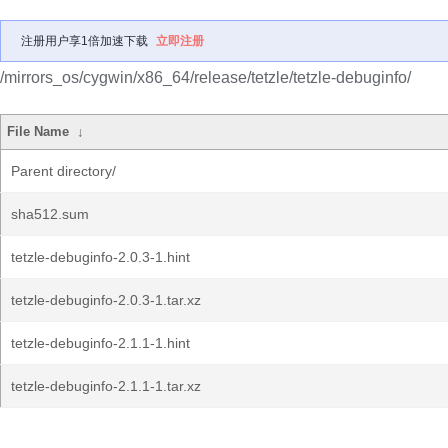
注册用户享1倍加速下载
立即注册
/mirrors_os/cygwin/x86_64/release/tetzle/tetzle-debuginfo/
File Name
↓
Parent directory/
sha512.sum
tetzle-debuginfo-2.0.3-1.hint
tetzle-debuginfo-2.0.3-1.tar.xz
tetzle-debuginfo-2.1.1-1.hint
tetzle-debuginfo-2.1.1-1.tar.xz