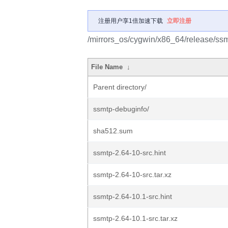
注册用户享1倍加速下载
立即注册
/mirrors_os/cygwin/x86_64/release/ssm
File Name
↓
Parent directory/
ssmtp-debuginfo/
sha512.sum
ssmtp-2.64-10-src.hint
ssmtp-2.64-10-src.tar.xz
ssmtp-2.64-10.1-src.hint
ssmtp-2.64-10.1-src.tar.xz