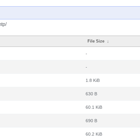
tp/
File Size
↓
-
-
1.8 KiB
630 B
60.1 KiB
690 B
60.2 KiB