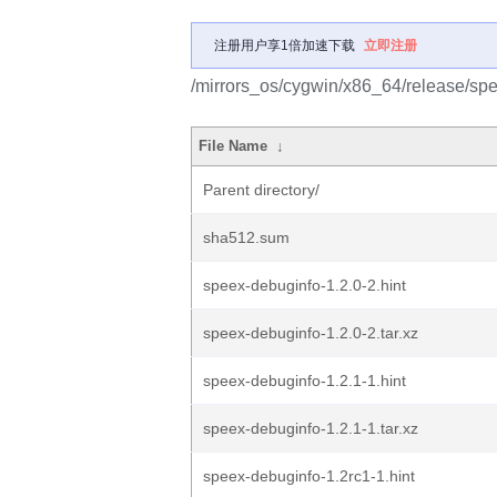
注册用户享1倍加速下载
立即注册
/mirrors_os/cygwin/x86_64/release/sp
File Name
↓
Parent directory/
sha512.sum
speex-debuginfo-1.2.0-2.hint
speex-debuginfo-1.2.0-2.tar.xz
speex-debuginfo-1.2.1-1.hint
speex-debuginfo-1.2.1-1.tar.xz
speex-debuginfo-1.2rc1-1.hint