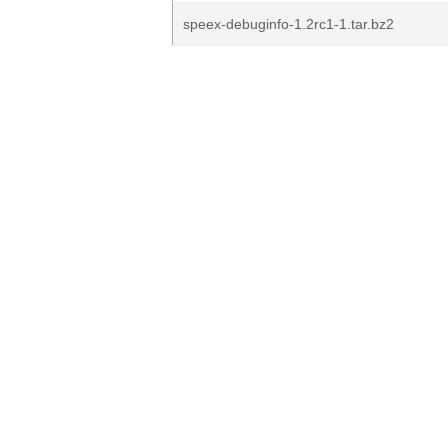
speex-debuginfo-1.2rc1-1.tar.bz2