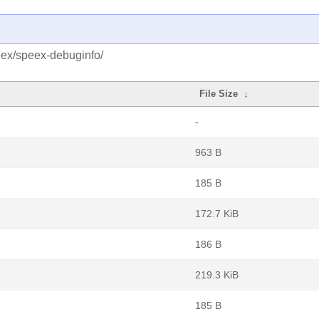
eex/speex-debuginfo/
File Size
↓
-
963 B
185 B
172.7 KiB
186 B
219.3 KiB
185 B