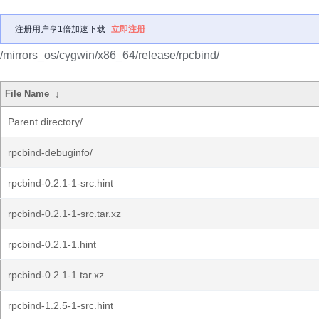
注册用户享1倍加速下载
立即注册
/mirrors_os/cygwin/x86_64/release/rpcbind/
File Name
↓
Parent directory/
rpcbind-debuginfo/
rpcbind-0.2.1-1-src.hint
rpcbind-0.2.1-1-src.tar.xz
rpcbind-0.2.1-1.hint
rpcbind-0.2.1-1.tar.xz
rpcbind-1.2.5-1-src.hint