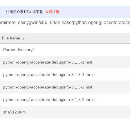
注册用户享1倍加速下载
立即注册
/mirrors_os/cygwin/x86_64/release/python-opengl-accelerate/p
File Name
↓
Parent directory/
python-opengl-accelerate-debuginfo-3.1.5-1.hint
python-opengl-accelerate-debuginfo-3.1.5-1.tar.xz
python-opengl-accelerate-debuginfo-3.1.5-2.hint
python-opengl-accelerate-debuginfo-3.1.5-2.tar.xz
sha512.sum