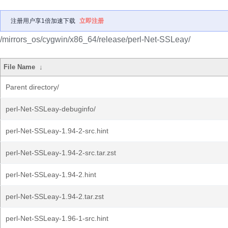
注册用户享1倍加速下载
立即注册
/mirrors_os/cygwin/x86_64/release/perl-Net-SSLeay/
File Name
↓
Parent directory/
perl-Net-SSLeay-debuginfo/
perl-Net-SSLeay-1.94-2-src.hint
perl-Net-SSLeay-1.94-2-src.tar.zst
perl-Net-SSLeay-1.94-2.hint
perl-Net-SSLeay-1.94-2.tar.zst
perl-Net-SSLeay-1.96-1-src.hint