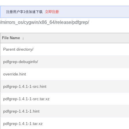
注册用户享1倍加速下载
立即注册
/mirrors_os/cygwin/x86_64/release/pdfgrep/
File Name
↓
Parent directory/
pdfgrep-debuginfo/
override.hint
pdfgrep-1.4.1-1-src.hint
pdfgrep-1.4.1-1-src.tar.xz
pdfgrep-1.4.1-1.hint
pdfgrep-1.4.1-1.tar.xz