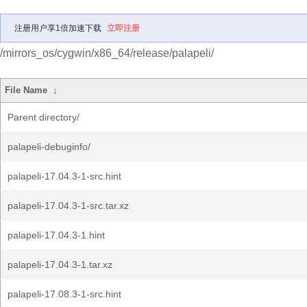
注册用户享1倍加速下载
立即注册
/mirrors_os/cygwin/x86_64/release/palapeli/
File Name
↓
Parent directory/
palapeli-debuginfo/
palapeli-17.04.3-1-src.hint
palapeli-17.04.3-1-src.tar.xz
palapeli-17.04.3-1.hint
palapeli-17.04.3-1.tar.xz
palapeli-17.08.3-1-src.hint