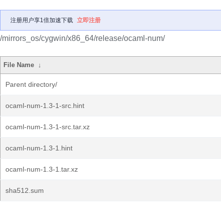
注册用户享1倍加速下载
立即注册
/mirrors_os/cygwin/x86_64/release/ocaml-num/
File Name
↓
Parent directory/
ocaml-num-1.3-1-src.hint
ocaml-num-1.3-1-src.tar.xz
ocaml-num-1.3-1.hint
ocaml-num-1.3-1.tar.xz
sha512.sum