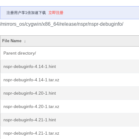
注册用户享1倍加速下载
立即注册
/mirrors_os/cygwin/x86_64/release/nspr/nspr-debuginfo/
File Name
↓
Parent directory/
nspr-debuginfo-4.14-1.hint
nspr-debuginfo-4.14-1.tar.xz
nspr-debuginfo-4.20-1.hint
nspr-debuginfo-4.20-1.tar.xz
nspr-debuginfo-4.21-1.hint
nspr-debuginfo-4.21-1.tar.xz