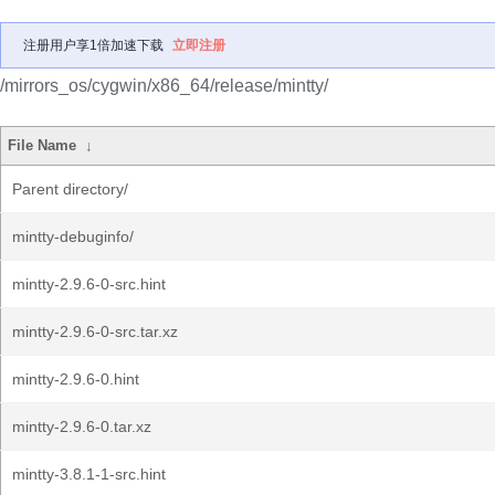
注册用户享1倍加速下载
立即注册
/mirrors_os/cygwin/x86_64/release/mintty/
File Name
↓
Parent directory/
mintty-debuginfo/
mintty-2.9.6-0-src.hint
mintty-2.9.6-0-src.tar.xz
mintty-2.9.6-0.hint
mintty-2.9.6-0.tar.xz
mintty-3.8.1-1-src.hint