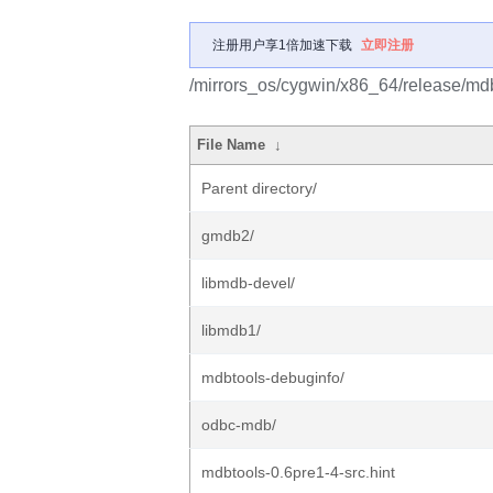
注册用户享1倍加速下载
立即注册
/mirrors_os/cygwin/x86_64/release/mdb
File Name
↓
Parent directory/
gmdb2/
libmdb-devel/
libmdb1/
mdbtools-debuginfo/
odbc-mdb/
mdbtools-0.6pre1-4-src.hint