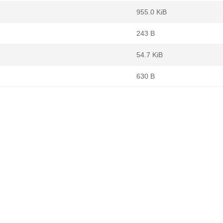
955.0 KiB
243 B
54.7 KiB
630 B