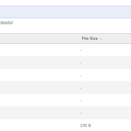
tools/
File Size
↓
-
-
-
-
-
-
235 B