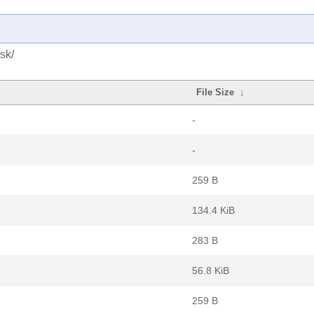
sk/
File Size
↓
-
-
259 B
134.4 KiB
283 B
56.8 KiB
259 B