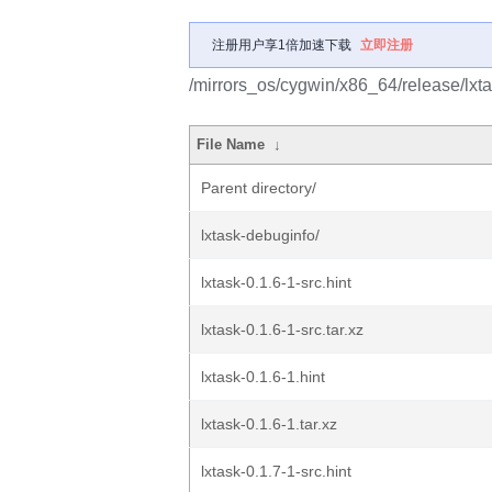
注册用户享1倍加速下载
立即注册
/mirrors_os/cygwin/x86_64/release/lxta
File Name
↓
Parent directory/
lxtask-debuginfo/
lxtask-0.1.6-1-src.hint
lxtask-0.1.6-1-src.tar.xz
lxtask-0.1.6-1.hint
lxtask-0.1.6-1.tar.xz
lxtask-0.1.7-1-src.hint