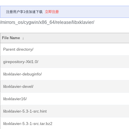
注册用户享1倍加速下载
立即注册
/mirrors_os/cygwin/x86_64/release/libxklavier/
File Name
↓
Parent directory/
girepository-Xkl1.0/
libxklavier-debuginfo/
libxklavier-devel/
libxklavier16/
libxklavier-5.3-1-src.hint
libxklavier-5.3-1-src.tar.bz2