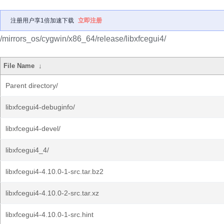
注册用户享1倍加速下载
立即注册
/mirrors_os/cygwin/x86_64/release/libxfcegui4/
File Name
↓
Parent directory/
libxfcegui4-debuginfo/
libxfcegui4-devel/
libxfcegui4_4/
libxfcegui4-4.10.0-1-src.tar.bz2
libxfcegui4-4.10.0-2-src.tar.xz
libxfcegui4-4.10.0-1-src.hint