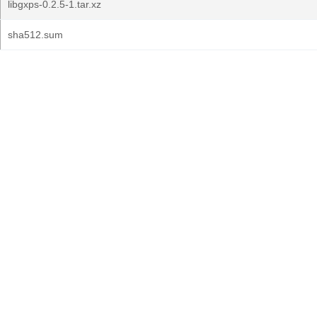
libgxps-0.2.5-1.tar.xz
sha512.sum