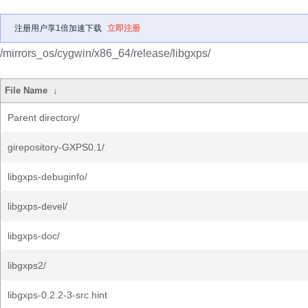
注册用户享1倍加速下载
立即注册
/mirrors_os/cygwin/x86_64/release/libgxps/
File Name
↓
Parent directory/
girepository-GXPS0.1/
libgxps-debuginfo/
libgxps-devel/
libgxps-doc/
libgxps2/
libgxps-0.2.2-3-src.hint