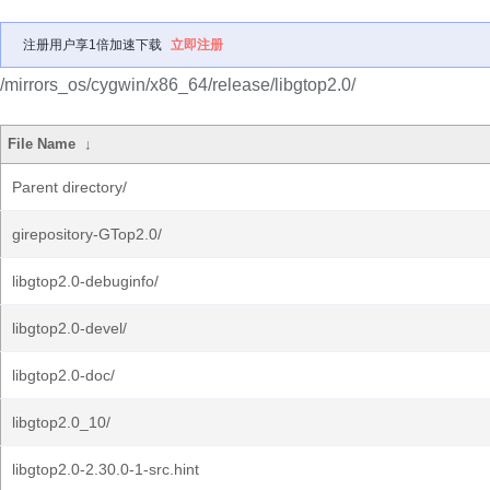
注册用户享1倍加速下载
立即注册
/mirrors_os/cygwin/x86_64/release/libgtop2.0/
File Name
↓
Parent directory/
girepository-GTop2.0/
libgtop2.0-debuginfo/
libgtop2.0-devel/
libgtop2.0-doc/
libgtop2.0_10/
libgtop2.0-2.30.0-1-src.hint