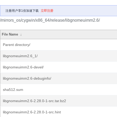
注册用户享1倍加速下载
立即注册
/mirrors_os/cygwin/x86_64/release/libgnomeuimm2.6/
File Name
↓
Parent directory/
libgnomeuimm2.6_1/
libgnomeuimm2.6-devel/
libgnomeuimm2.6-debuginfo/
sha512.sum
libgnomeuimm2.6-2.28.0-1-src.tar.bz2
libgnomeuimm2.6-2.28.0-1-src.hint