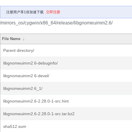
注册用户享1倍加速下载
立即注册
/mirrors_os/cygwin/x86_64/release/libgnomeuimm2.6/
File Name
↓
Parent directory/
libgnomeuimm2.6-debuginfo/
libgnomeuimm2.6-devel/
libgnomeuimm2.6_1/
libgnomeuimm2.6-2.28.0-1-src.hint
libgnomeuimm2.6-2.28.0-1-src.tar.bz2
sha512.sum