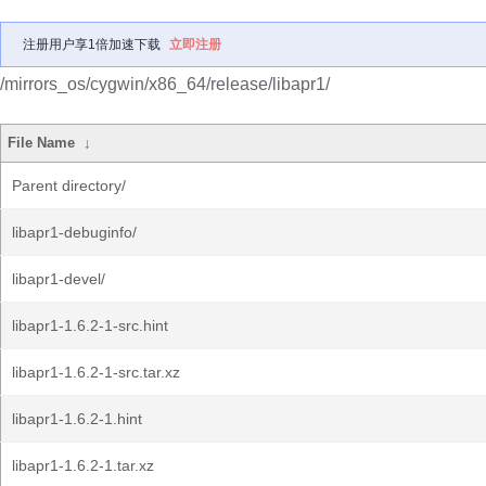
注册用户享1倍加速下载
立即注册
/mirrors_os/cygwin/x86_64/release/libapr1/
File Name
↓
Parent directory/
libapr1-debuginfo/
libapr1-devel/
libapr1-1.6.2-1-src.hint
libapr1-1.6.2-1-src.tar.xz
libapr1-1.6.2-1.hint
libapr1-1.6.2-1.tar.xz