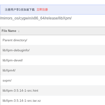
注册用户享1倍加速下载
立即注册
/mirrors_os/cygwin/x86_64/release/libXpm/
File Name
↓
Parent directory/
libXpm-debuginfo/
libXpm-devel/
libXpm4/
sxpm/
libXpm-3.5.14-1-src.hint
libXpm-3.5.14-1-src.tar.xz