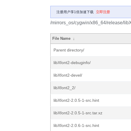
注册用户享1倍加速下载
立即注册
/mirrors_os/cygwin/x86_64/release/libX
File Name
↓
Parent directory/
libXfont2-debuginfo/
libXfont2-devel/
libXfont2_2/
libXfont2-2.0.5-1-src.hint
libXfont2-2.0.5-1-src.tar.xz
libXfont2-2.0.6-1-src.hint