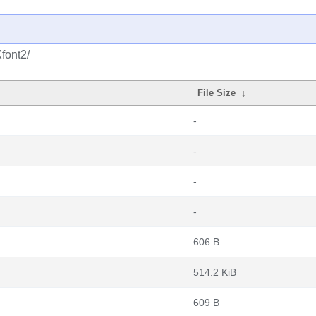
font2/
File Size
↓
-
-
-
-
606 B
514.2 KiB
609 B