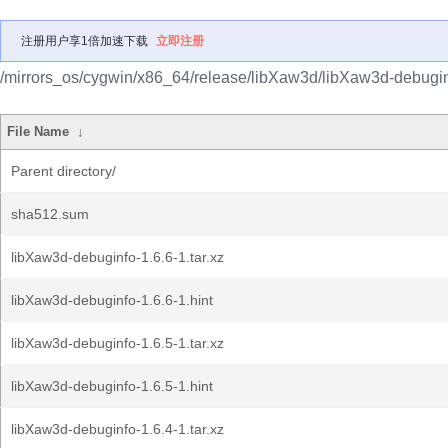
注册用户享1倍加速下载
立即注册
/mirrors_os/cygwin/x86_64/release/libXaw3d/libXaw3d-debugin
File Name
↓
Parent directory/
sha512.sum
libXaw3d-debuginfo-1.6.6-1.tar.xz
libXaw3d-debuginfo-1.6.6-1.hint
libXaw3d-debuginfo-1.6.5-1.tar.xz
libXaw3d-debuginfo-1.6.5-1.hint
libXaw3d-debuginfo-1.6.4-1.tar.xz