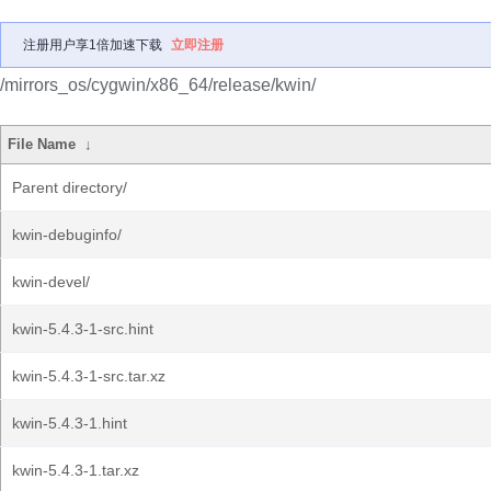
注册用户享1倍加速下载
立即注册
/mirrors_os/cygwin/x86_64/release/kwin/
File Name
↓
Parent directory/
kwin-debuginfo/
kwin-devel/
kwin-5.4.3-1-src.hint
kwin-5.4.3-1-src.tar.xz
kwin-5.4.3-1.hint
kwin-5.4.3-1.tar.xz