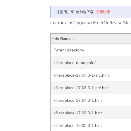
注册用户享1倍加速下载
立即注册
/mirrors_os/cygwin/x86_64/release/kfil
File Name
↓
Parent directory/
kfilereplace-debuginfo/
kfilereplace-17.04.3-1-src.hint
kfilereplace-17.08.3-1-src.hint
kfilereplace-17.04.3-1.hint
kfilereplace-17.08.3-1.hint
kfilereplace-16.08.3-1.hint