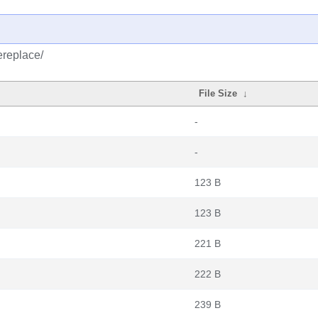
ereplace/
File Size
↓
-
-
123 B
123 B
221 B
222 B
239 B