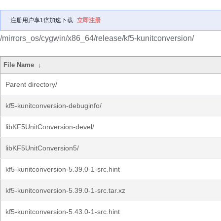
注册用户享1倍加速下载
立即注册
/mirrors_os/cygwin/x86_64/release/kf5-kunitconversion/
File Name
↓
Parent directory/
kf5-kunitconversion-debuginfo/
libKF5UnitConversion-devel/
libKF5UnitConversion5/
kf5-kunitconversion-5.39.0-1-src.hint
kf5-kunitconversion-5.39.0-1-src.tar.xz
kf5-kunitconversion-5.43.0-1-src.hint