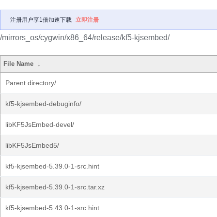
注册用户享1倍加速下载
立即注册
/mirrors_os/cygwin/x86_64/release/kf5-kjsembed/
File Name
↓
Parent directory/
kf5-kjsembed-debuginfo/
libKF5JsEmbed-devel/
libKF5JsEmbed5/
kf5-kjsembed-5.39.0-1-src.hint
kf5-kjsembed-5.39.0-1-src.tar.xz
kf5-kjsembed-5.43.0-1-src.hint