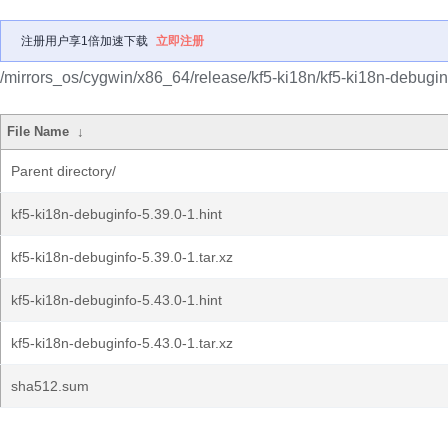
注册用户享1倍加速下载
立即注册
/mirrors_os/cygwin/x86_64/release/kf5-ki18n/kf5-ki18n-debugin
File Name
↓
Parent directory/
kf5-ki18n-debuginfo-5.39.0-1.hint
kf5-ki18n-debuginfo-5.39.0-1.tar.xz
kf5-ki18n-debuginfo-5.43.0-1.hint
kf5-ki18n-debuginfo-5.43.0-1.tar.xz
sha512.sum