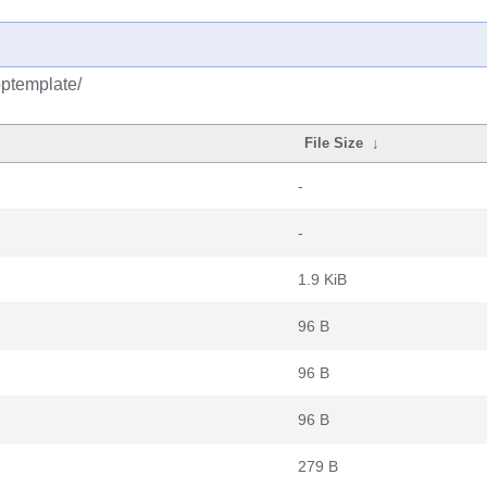
pptemplate/
File Size
↓
-
-
1.9 KiB
96 B
96 B
96 B
279 B