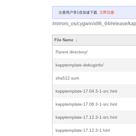
注册用户享1倍加速下载
立即注册
/mirrors_os/cygwin/x86_64/release/ka
File Name
↓
Parent directory/
kapptemplate-debuginfo/
sha512.sum
kapptemplate-17.04.3-1-src.hint
kapptemplate-17.08.3-1-src.hint
kapptemplate-17.12.3-1-src.hint
kapptemplate-17.12.3-1.hint